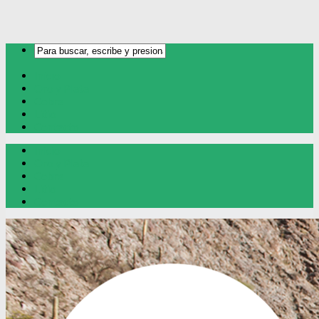
Inicio
Oro y Plata
Cobre
Litio
Contacto
Inicio
Oro y Plata
Cobre
Litio
Contacto