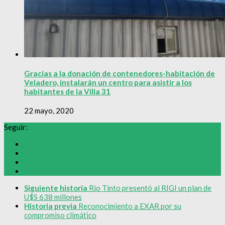
Gracias a la donación de contenedores-habitación de
Veladero, instalarán un centro para asistir a los
habitantes de la Villa 31
22 mayo, 2020
Seguir:
Siguiente historia
Rio Tinto presentó al RIGI un plan de
U$S 638 millones
Historia previa
Reconocimiento a EXAR por su
compromiso climático