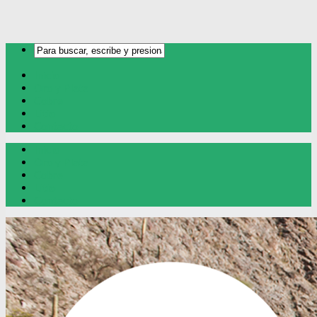
Inicio
Oro y Plata
Cobre
Litio
Contacto
Inicio
Oro y Plata
Cobre
Litio
Contacto