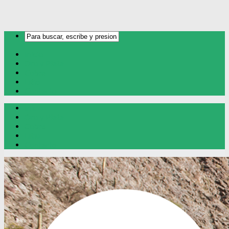
Inicio
Oro y Plata
Cobre
Litio
Contacto
Inicio
Oro y Plata
Cobre
Litio
Contacto