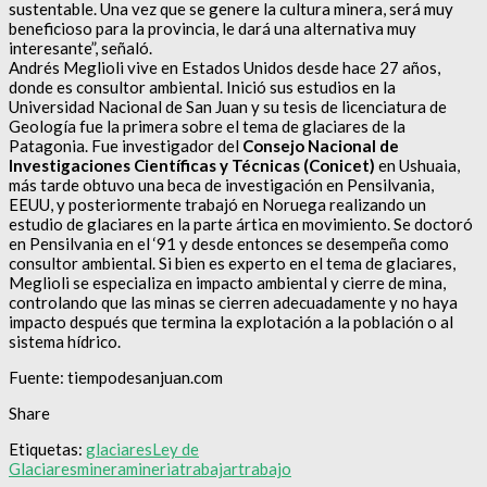
sustentable. Una vez que se genere la cultura minera, será muy
beneficioso para la provincia, le dará una alternativa muy
interesante”, señaló.
Andrés Meglioli vive en Estados Unidos desde hace 27 años,
donde es consultor ambiental. Inició sus estudios en la
Universidad Nacional de San Juan y su tesis de licenciatura de
Geología fue la primera sobre el tema de glaciares de la
Patagonia. Fue investigador del
Consejo Nacional de
Investigaciones Científicas y Técnicas (Conicet)
en Ushuaia,
más tarde obtuvo una beca de investigación en Pensilvania,
EEUU, y posteriormente trabajó en Noruega realizando un
estudio de glaciares en la parte ártica en movimiento. Se doctoró
en Pensilvania en el ‘91 y desde entonces se desempeña como
consultor ambiental. Si bien es experto en el tema de glaciares,
Meglioli se especializa en impacto ambiental y cierre de mina,
controlando que las minas se cierren adecuadamente y no haya
impacto después que termina la explotación a la población o al
sistema hídrico.
Fuente: tiempodesanjuan.com
Share
Etiquetas:
glaciares
Ley de
Glaciares
minera
mineria
trabajar
trabajo