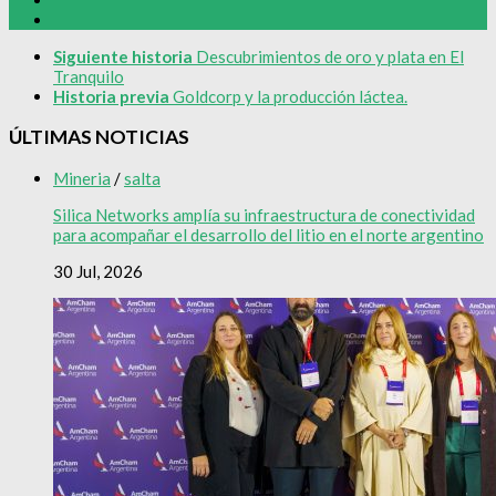
Siguiente historia
Descubrimientos de oro y plata en El
Tranquilo
Historia previa
Goldcorp y la producción láctea.
ÚLTIMAS NOTICIAS
Mineria
/
salta
Silica Networks amplía su infraestructura de conectividad
para acompañar el desarrollo del litio en el norte argentino
30 Jul, 2026