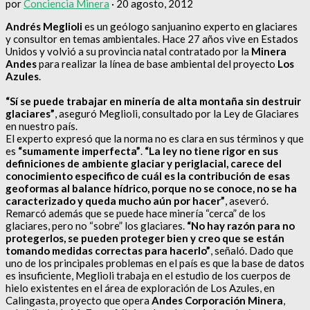
por
Conciencia Minera
·
20 agosto, 2012
Andrés Meglioli
es un geólogo sanjuanino experto en glaciares
y consultor en temas ambientales. Hace 27 años vive en Estados
Unidos y volvió a su provincia natal contratado por la
Minera
Andes
para realizar la línea de base ambiental del proyecto
Los
Azules
.
“Sí se puede trabajar en minería de alta montaña sin destruir
glaciares”
, aseguró Meglioli, consultado por la Ley de Glaciares
en nuestro país.
El experto expresó que la norma no es clara en sus términos y que
es
“sumamente imperfecta”
.
“La ley no tiene rigor en sus
definiciones de ambiente glaciar y periglacial, carece del
conocimiento especifico de cuál es la contribución de esas
geoformas al balance hídrico, porque no se conoce, no se ha
caracterizado y queda mucho aún por hacer”
, aseveró.
Remarcó además que se puede hace minería “cerca” de los
glaciares, pero no “sobre” los glaciares.
“No hay razón para no
protegerlos, se pueden proteger bien y creo que se están
tomando medidas correctas para hacerlo”
, señaló. Dado que
uno de los principales problemas en el país es que la base de datos
es insuficiente, Meglioli trabaja en el estudio de los cuerpos de
hielo existentes en el área de exploración de Los Azules, en
Calingasta, proyecto que opera
Andes Corporación Minera
,