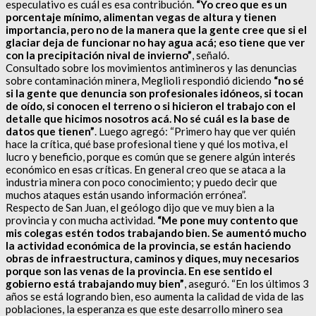
especulativo es cuál es esa contribución.
“Yo creo que es un
porcentaje mínimo, alimentan vegas de altura y tienen
importancia, pero no de la manera que la gente cree que si el
glaciar deja de funcionar no hay agua acá; eso tiene que ver
con la precipitación nival de invierno”
, señaló.
Consultado sobre los movimientos antimineros y las denuncias
sobre contaminación minera, Meglioli respondió diciendo
“no sé
si la gente que denuncia son profesionales idóneos, si tocan
de oído, si conocen el terreno o si hicieron el trabajo con el
detalle que hicimos nosotros acá. No sé cuál es la base de
datos que tienen”
. Luego agregó: “Primero hay que ver quién
hace la crítica, qué base profesional tiene y qué los motiva, el
lucro y beneficio, porque es común que se genere algún interés
económico en esas críticas. En general creo que se ataca a la
industria minera con poco conocimiento; y puedo decir que
muchos ataques están usando información errónea”.
Respecto de San Juan, el geólogo dijo que ve muy bien a la
provincia y con mucha actividad.
“Me pone muy contento que
mis colegas estén todos trabajando bien. Se aumentó mucho
la actividad económica de la provincia, se están haciendo
obras de infraestructura, caminos y diques, muy necesarios
porque son las venas de la provincia. En ese sentido el
gobierno está trabajando muy bien”
, aseguró. “En los últimos 3
años se está logrando bien, eso aumenta la calidad de vida de las
poblaciones, la esperanza es que este desarrollo minero sea