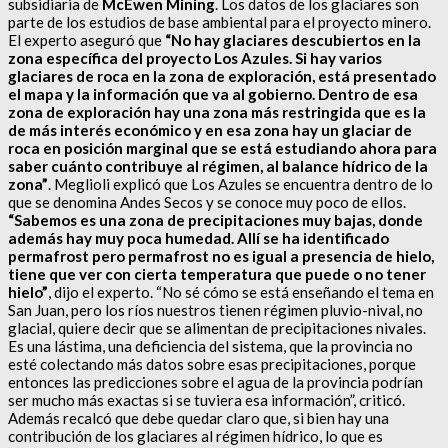
subsidiaria de
McEwen Mining
. Los datos de los glaciares son
parte de los estudios de base ambiental para el proyecto minero.
El experto aseguró que
“No hay glaciares descubiertos en la
zona específica del proyecto Los Azules. Si hay varios
glaciares de roca en la zona de exploración, está presentado
el mapa y la información que va al gobierno. Dentro de esa
zona de exploración hay una zona más restringida que es la
de más interés económico y en esa zona hay un glaciar de
roca en posición marginal que se está estudiando ahora para
saber cuánto contribuye al régimen, al balance hídrico de la
zona”
. Meglioli explicó que Los Azules se encuentra dentro de lo
que se denomina Andes Secos y se conoce muy poco de ellos.
“Sabemos es una zona de precipitaciones muy bajas, donde
además hay muy poca humedad. Allí se ha identificado
permafrost pero permafrost no es igual a presencia de hielo,
tiene que ver con cierta temperatura que puede o no tener
hielo”
, dijo el experto. “No sé cómo se está enseñando el tema en
San Juan, pero los ríos nuestros tienen régimen pluvio-nival, no
glacial, quiere decir que se alimentan de precipitaciones nivales.
Es una lástima, una deficiencia del sistema, que la provincia no
esté colectando más datos sobre esas precipitaciones, porque
entonces las predicciones sobre el agua de la provincia podrían
ser mucho más exactas si se tuviera esa información”, criticó.
Además recalcó que debe quedar claro que, si bien hay una
contribución de los glaciares al régimen hídrico, lo que es