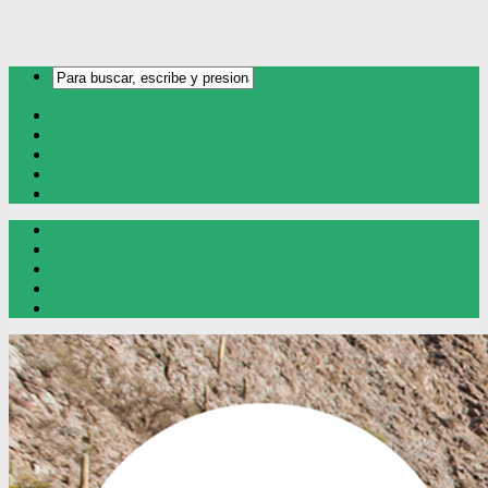
Inicio
Oro y Plata
Cobre
Litio
Contacto
Inicio
Oro y Plata
Cobre
Litio
Contacto