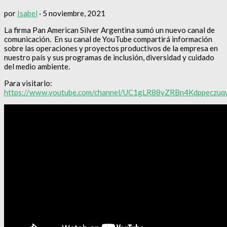
por
Isabel
·
5 noviembre, 2021
La firma Pan American Silver Argentina sumó un nuevo canal de
comunicación. En su canal de YouTube compartirá información
sobre las operaciones y proyectos productivos de la empresa en
nuestro país y sus programas de inclusión, diversidad y cuidado
del medio ambiente.
Para visitarlo:
https://www.youtube.com/channel/UC1gLR88yZRBn4Kdppeczuq