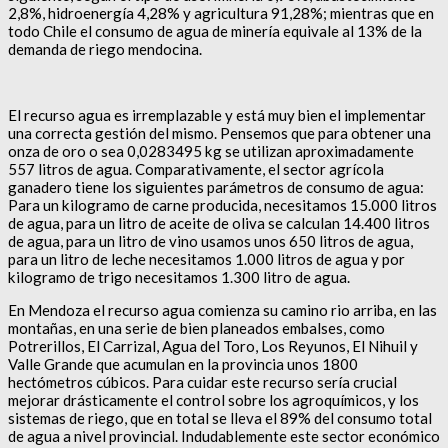
2,8%, hidroenergía 4,28% y agricultura 91,28%; mientras que en
todo Chile el consumo de agua de minería equivale al 13% de la
demanda de riego mendocina.
El recurso agua es irremplazable y está muy bien el implementar
una correcta gestión del mismo. Pensemos que para obtener una
onza de oro o sea 0,0283495 kg se utilizan aproximadamente
557 litros de agua. Comparativamente, el sector agrícola
ganadero tiene los siguientes parámetros de consumo de agua:
Para un kilogramo de carne producida, necesitamos 15.000 litros
de agua, para un litro de aceite de oliva se calculan 14.400 litros
de agua, para un litro de vino usamos unos 650 litros de agua,
para un litro de leche necesitamos 1.000 litros de agua y por
kilogramo de trigo necesitamos 1.300 litro de agua.
En Mendoza el recurso agua comienza su camino rio arriba, en las
montañas, en una serie de bien planeados embalses, como
Potrerillos, El Carrizal, Agua del Toro, Los Reyunos, El Nihuil y
Valle Grande que acumulan en la provincia unos 1800
hectómetros cúbicos. Para cuidar este recurso sería crucial
mejorar drásticamente el control sobre los agroquímicos, y los
sistemas de riego, que en total se lleva el 89% del consumo total
de agua a nivel provincial. Indudablemente este sector económico