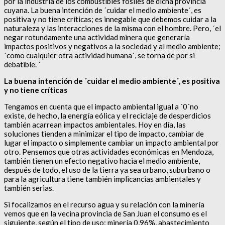
por la industria de los combustibles fósiles de dicha provincia
cuyana. La buena intención de ´cuidar el medio ambiente´, es
positiva y no tiene críticas; es innegable que debemos cuidar a la
naturaleza y las interacciones de la misma con el hombre. Pero, ´el
negar rotundamente una actividad minera que generaría
impactos positivos y negativos a la sociedad y al medio ambiente;
´como cualquier otra actividad humana´, se torna de por si
debatible. ´
La buena intención de ´cuidar el medio ambiente´, es positiva
y no tiene críticas
Tengamos en cuenta que el impacto ambiental igual a ´0´no
existe, de hecho, la energía eólica y el reciclaje de desperdicios
también acarrean impactos ambientales. Hoy en día, las
soluciones tienden a minimizar el tipo de impacto, cambiar de
lugar el impacto o simplemente cambiar un impacto ambiental por
otro. Pensemos que otras actividades económicas en Mendoza,
también tienen un efecto negativo hacia el medio ambiente,
después de todo, el uso de la tierra ya sea urbano, suburbano o
para la agricultura tiene también implicancias ambientales y
también serias.
Si focalizamos en el recurso agua y su relación con la minería
vemos que en la vecina provincia de San Juan el consumo es el
siguiente, según el tipo de uso: minería 0,96%, abastecimiento