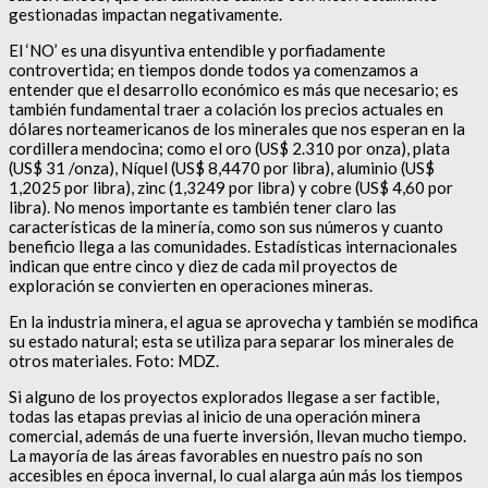
gestionadas impactan negativamente.
El ‘NO’ es una disyuntiva entendible y porfiadamente
controvertida; en tiempos donde todos ya comenzamos a
entender que el desarrollo económico es más que necesario; es
también fundamental traer a colación los precios actuales en
dólares norteamericanos de los minerales que nos esperan en la
cordillera mendocina; como el oro (US$ 2.310 por onza), plata
(US$ 31 /onza), Níquel (US$ 8,4470 por libra), aluminio (US$
1,2025 por libra), zinc (1,3249 por libra) y cobre (US$ 4,60 por
libra). No menos importante es también tener claro las
características de la minería, como son sus números y cuanto
beneficio llega a las comunidades. Estadísticas internacionales
indican que entre cinco y diez de cada mil proyectos de
exploración se convierten en operaciones mineras.
En la industria minera, el agua se aprovecha y también se modifica
su estado natural; esta se utiliza para separar los minerales de
otros materiales. Foto: MDZ.
Si alguno de los proyectos explorados llegase a ser factible,
todas las etapas previas al inicio de una operación minera
comercial, además de una fuerte inversión, llevan mucho tiempo.
La mayoría de las áreas favorables en nuestro país no son
accesibles en época invernal, lo cual alarga aún más los tiempos