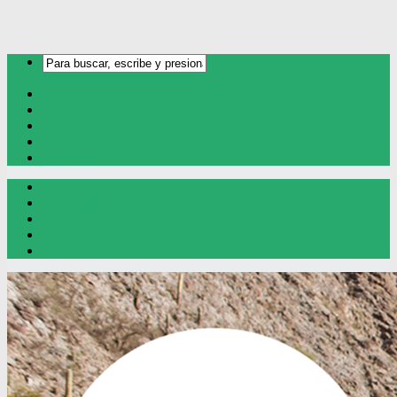
Inicio
Oro y Plata
Cobre
Litio
Contacto
Inicio
Oro y Plata
Cobre
Litio
Contacto