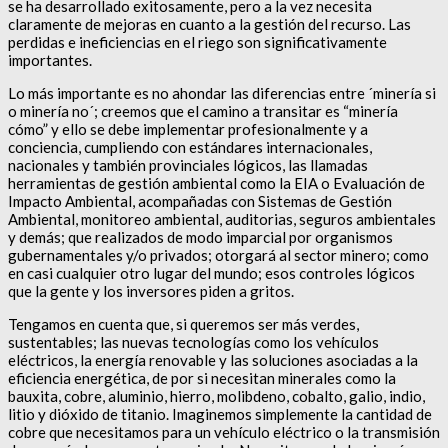
se ha desarrollado exitosamente, pero a la vez necesita
claramente de mejoras en cuanto a la gestión del recurso. Las
perdidas e ineficiencias en el riego son significativamente
importantes.
Lo más importante es no ahondar las diferencias entre ´minería si
o minería no´; creemos que el camino a transitar es “minería
cómo” y ello se debe implementar profesionalmente y a
conciencia, cumpliendo con estándares internacionales,
nacionales y también provinciales lógicos, las llamadas
herramientas de gestión ambiental como la EIA o Evaluación de
Impacto Ambiental, acompañadas con Sistemas de Gestión
Ambiental, monitoreo ambiental, auditorias, seguros ambientales
y demás; que realizados de modo imparcial por organismos
gubernamentales y/o privados; otorgará al sector minero; como
en casi cualquier otro lugar del mundo; esos controles lógicos
que la gente y los inversores piden a gritos.
Tengamos en cuenta que, si queremos ser más verdes,
sustentables; las nuevas tecnologías como los vehículos
eléctricos, la energía renovable y las soluciones asociadas a la
eficiencia energética, de por si necesitan minerales como la
bauxita, cobre, aluminio, hierro, molibdeno, cobalto, galio, indio,
litio y dióxido de titanio. Imaginemos simplemente la cantidad de
cobre que necesitamos para un vehículo eléctrico o la transmisión