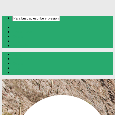
Inicio
Oro y Plata
Cobre
Litio
Contacto
Inicio
Oro y Plata
Cobre
Litio
Contacto