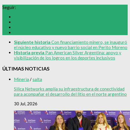
Seguir:
Siguiente historia
Con financiamiento minero, se inauguró
el núcleo educativo y nuevo barrio social en Perito Moreno
Historia previa
Pan American Silver Argentina: apoyo y
visibilización de los logros en los deportes inclusivos
ÚLTIMAS NOTICIAS
Mineria
/
salta
Silica Networks amplía su infraestructura de conectividad
para acompañar el desarrollo del litio en el norte argentino
30 Jul, 2026