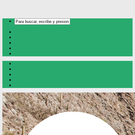
Inicio
Oro y Plata
Cobre
Litio
Contacto
Inicio
Oro y Plata
Cobre
Litio
Contacto