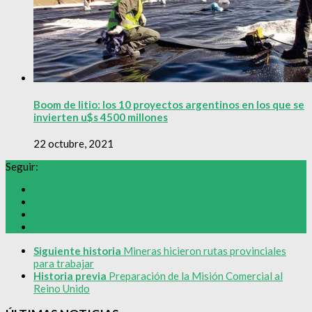
Boom de litio: los 10 proyectos argentinos en los que se
invierten u$s 4500 millones
22 octubre, 2021
Seguir:
Siguiente historia
Mineras hicieron rutas provinciales
para trabajar
Historia previa
Preparación de la Misión Comercial al
Reino Unido