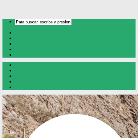
Inicio
Oro y Plata
Cobre
Litio
Contacto
Inicio
Oro y Plata
Cobre
Litio
Contacto