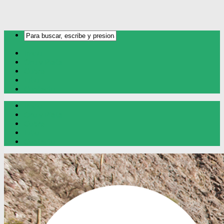
Inicio
Oro y Plata
Cobre
Litio
Contacto
Inicio
Oro y Plata
Cobre
Litio
Contacto