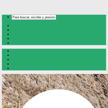
Inicio
Oro y Plata
Cobre
Litio
Contacto
Inicio
Oro y Plata
Cobre
Litio
Contacto