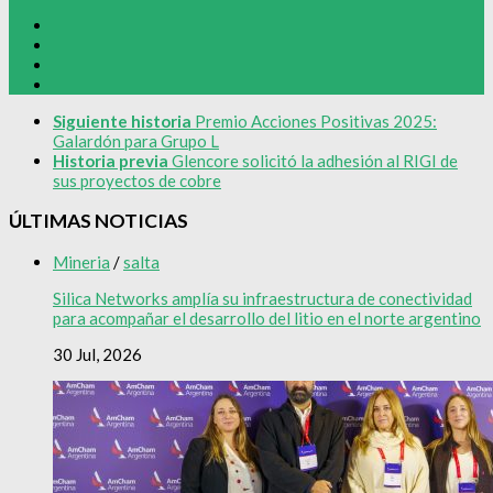
Siguiente historia
Premio Acciones Positivas 2025:
Galardón para Grupo L
Historia previa
Glencore solicitó la adhesión al RIGI de
sus proyectos de cobre
ÚLTIMAS NOTICIAS
Mineria
/
salta
Silica Networks amplía su infraestructura de conectividad
para acompañar el desarrollo del litio en el norte argentino
30 Jul, 2026