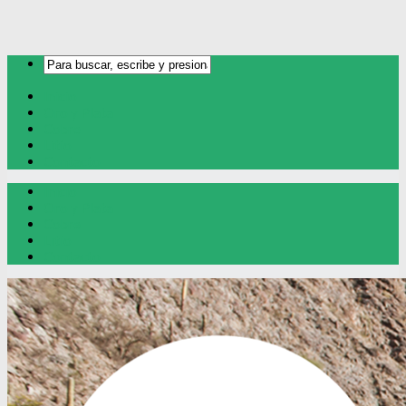
Inicio
Oro y Plata
Cobre
Litio
Contacto
Inicio
Oro y Plata
Cobre
Litio
Contacto