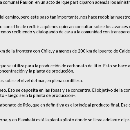
efa comunal Paulón, en un acto del que participaron además los minis
el camino, pero este paso tan importante, nos hace redoblar nuestr
 con el fin de recibir a quienes quieran consultar sobre los avances 
emos recibiendo y dialogando de cara a la comunidad con transparen
km de la frontera con Chile, y a menos de 200 km del puerto de Calder
ue se utiliza para la producción de carbonato de litio. Esto se hace 
concentración y la planta de producción.
 sobre el nivel del mar, en plena cordillera.
o. Eso se deposita en las fosas y se concentra. El objetivo de la co
oto –luego será la planta de producción-.
rbonato de litio, que en definitiva es el principal producto final. Ese
a, y en Fiambalá está la planta piloto donde se lleva adelante el pro