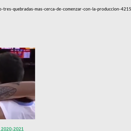
cto-tres-quebradas-mas-cerca-de-comenzar-con-la-produccion-421
BB 2020-2021