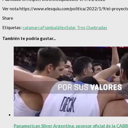
Ver nota https://www.elesquiu.com/politica/2022/1/9/el-proye
Share
Etiquetas:
catamarca
Fiambalá
liex
Salar Tres Quebradas
También te podría gustar...
Panamerican Silver Argentina, sponsor oficial de la CA