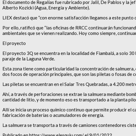
El documento de Regalías fue rubricado por Jalil, De Pablos y la j
Alberto Kozicki (Agua, Energía y Ambiente).
LIEX destacó que “con enorme satisfacción llegamos a este punto d
Por ello, ratificó que “las oficinas de RRCC continuarán funcionando
ambientales que se vienen realizando. Hoy como siempre, continuar
El proyecto
El proyecto 3Q se encuentra en la localidad de Fiambalá, a solo 30 
paraje de la Laguna Verde.
Esta zona tiene como particularidad la concentración de salmuera, q
dos focos de operación principales, que son las piletas o fosas de 
Las piletas se encuentran en el Salar Tres Quebradas, a 4.200 metros
Ahí, a través de perforaciones se extrae la salmuera mediante bombe
cantidad de litio, y de momento eso es transportado a la planta pil
Allí se inicia un proceso químico continuo que permite producir el ca
fabricación de baterías o acumuladores de energía.
La salmuera se transporta a través de camiones contenedores cistern
Publicado en https://www.elesquiu.com/ el 9/01/2022