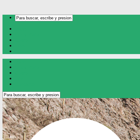
Inicio
Oro y Plata
Cobre
Litio
Contacto
Inicio
Oro y Plata
Cobre
Litio
Contacto