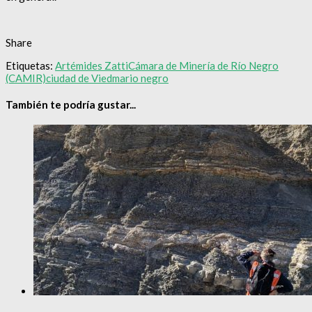
Share
Etiquetas:
Artémides Zatti
Cámara de Minería de Río Negro
(CAMIR)
ciudad de Viedma
rio negro
También te podría gustar...