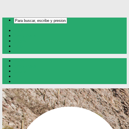
Inicio
Oro y Plata
Cobre
Litio
Contacto
Inicio
Oro y Plata
Cobre
Litio
Contacto