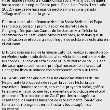
Aires, donde se valora el compromiso social y religioso de quien
hasta ahora fue ungido Beato por el Papa Juan Pablo II en el año
2002, y que desde hace más de medio siglo es considerado
“milagroso” dentro de la grey.
Por otra parte, al confirmarse desde la Santa Sede que el Papa
Francisco autorizó la promulgación de decretos de la
Congregación para las Causas de los Santos, y así iniciar la
santificación de Zatti, entre otros referentes, se definió que su
santificación se efectuará el domingo 9 de octubre de este año en
el Vaticano.
El futuro consagrado de la Iglesia Católica, realizó su apostolado
en Viedma, sobre todo dedicado al servicio de los enfermos y de
los pobres. Falleció en esta ciudad el 15 de marzo de 1951. Cabe
destacar que actualmente el principal nosocomio de la capital
rionegrina lleva su nombre como reconocimiento a su tarea.
La CAMIR, entidad que nuclea a las empresas mineras de Río
Negro, ante la propuesta de seguir la valiosa historia que
envuelve al inminente santo, se sumó al proyecto radial, gráfico,
televisivo e histórico que lleva adelante Carlovich, desde el cual
propone ir “Tras los pasos de Zatti” por tierra patagónica
resaltando los valores humanos de este inminente “Santo” que
tendrán los rionegrinos en particular y los patagónicos
en general.