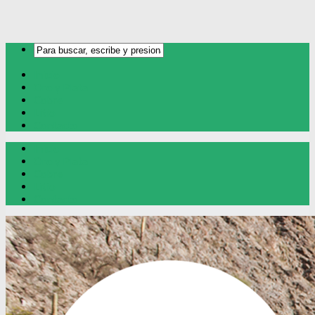
Inicio
Oro y Plata
Cobre
Litio
Contacto
Inicio
Oro y Plata
Cobre
Litio
Contacto